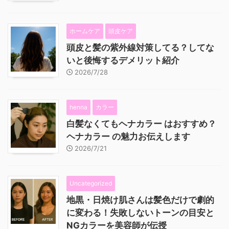
ホームケア
頭皮ケア
頭皮と髪の紫外線対策してる？してな
いと後悔するデメリット紹介
2026/7/28
henna
カラー
白髪なくてもヘナカラー はおすすめ？
ヘナカラー の魅力お伝えします
2026/7/21
Uncategorized
地黒・日焼け肌さんは髪色だけで劇的
に変わる！失敗しないトーンの目安と
NGカラーを美容師が伝授