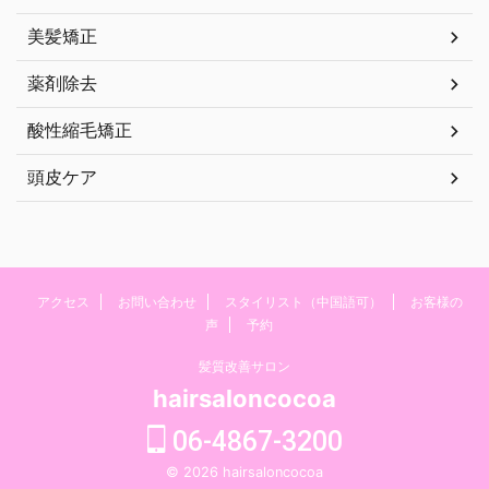
美髪矯正
薬剤除去
酸性縮毛矯正
頭皮ケア
アクセス
お問い合わせ
スタイリスト（中国語可）
お客様の
声
予約
髪質改善サロン
hairsaloncocoa
06-4867-3200
© 2026 hairsaloncocoa