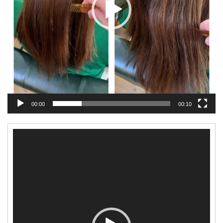
00:00
00:10
動
画
プ
レ
ー
ヤ
ー