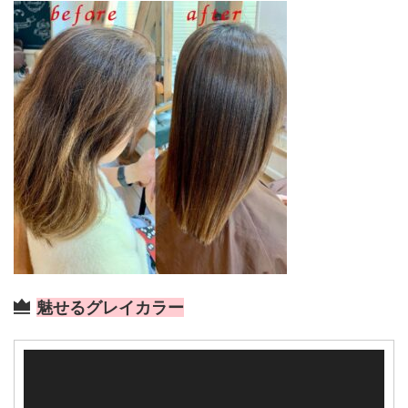
魅せるグレイカラー
動
画
プ