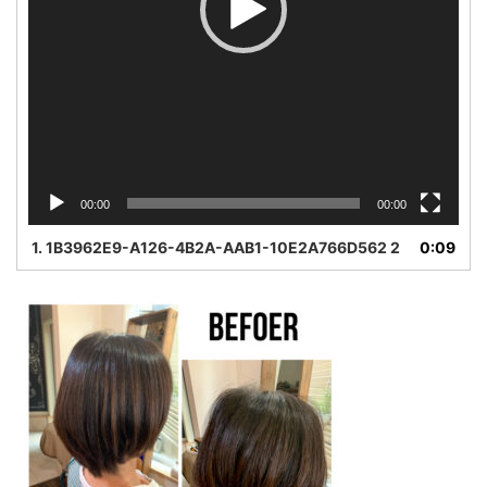
00:00
00:00
1.
1B3962E9-A126-4B2A-AAB1-10E2A766D562 2
0:09