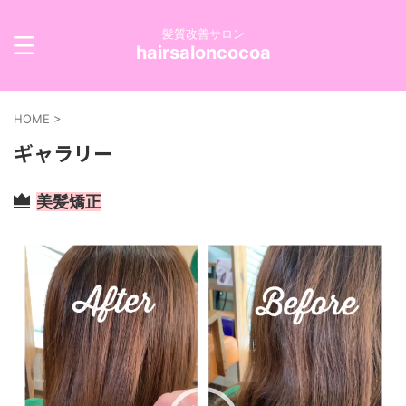
髪質改善サロン
hairsaloncocoa
HOME
>
ギャラリー
美髪矯正
動
画
プ
レ
ー
ヤ
ー