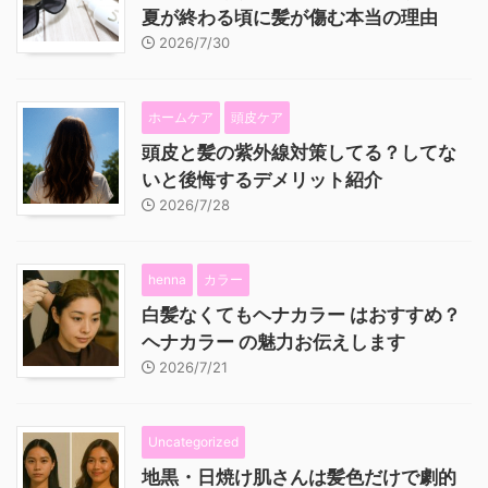
夏が終わる頃に髪が傷む本当の理由
2026/7/30
ホームケア
頭皮ケア
頭皮と髪の紫外線対策してる？してな
いと後悔するデメリット紹介
2026/7/28
henna
カラー
白髪なくてもヘナカラー はおすすめ？
ヘナカラー の魅力お伝えします
2026/7/21
Uncategorized
地黒・日焼け肌さんは髪色だけで劇的