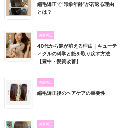
縮毛矯正で“印象年齢”が若返る理由
とは？
美髪矯正
40代から艶が消える理由｜キューテ
ィクルの科学と艶を取り戻す方法
【豊中・髪質改善】
美髪矯正
縮毛矯正後のヘアケアの重要性
美髪矯正