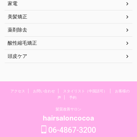
家電
美髪矯正
薬剤除去
酸性縮毛矯正
頭皮ケア
アクセス
お問い合わせ
スタイリスト（中国語可）
お客様の
声
予約
髪質改善サロン
hairsaloncocoa
06-4867-3200