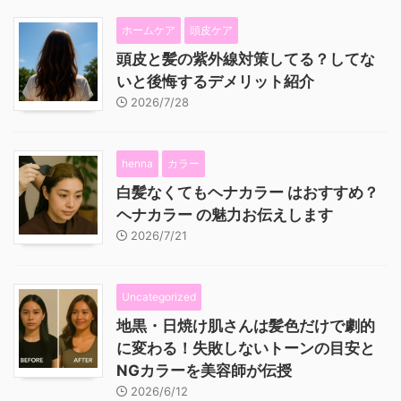
ホームケア
頭皮ケア
頭皮と髪の紫外線対策してる？してな
いと後悔するデメリット紹介
2026/7/28
henna
カラー
白髪なくてもヘナカラー はおすすめ？
ヘナカラー の魅力お伝えします
2026/7/21
Uncategorized
地黒・日焼け肌さんは髪色だけで劇的
に変わる！失敗しないトーンの目安と
NGカラーを美容師が伝授
2026/6/12