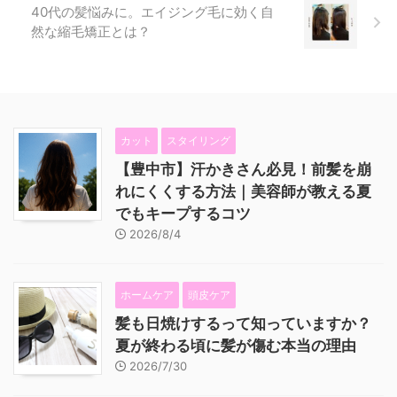
40代の髪悩みに。エイジング毛に効く自
然な縮毛矯正とは？
カット
スタイリング
【豊中市】汗かきさん必見！前髪を崩
れにくくする方法｜美容師が教える夏
でもキープするコツ
2026/8/4
ホームケア
頭皮ケア
髪も日焼けするって知っていますか？
夏が終わる頃に髪が傷む本当の理由
2026/7/30