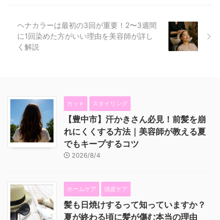
ヘナカラーは最初の3回が重要！2〜3週間
に1回染めた方がいい理由を美容師が詳し
く解説
カット
スタイリング
【豊中市】汗かきさん必見！前髪を崩
れにくくする方法｜美容師が教える夏
でもキープするコツ
2026/8/4
ホームケア
頭皮ケア
髪も日焼けするって知っていますか？
夏が終わる頃に髪が傷む本当の理由